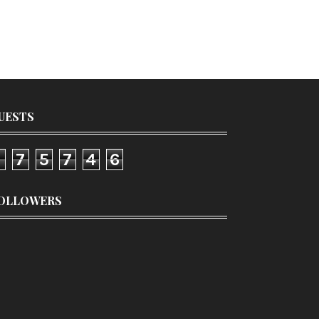
UESTS
1
7
5
7
4
6
OLLOWERS