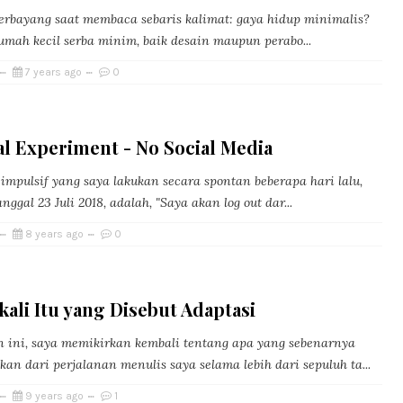
erbayang saat membaca sebaris kalimat: gaya hidup minimalis?
umah kecil serba minim, baik desain maupun perabo...
7 years ago
0
l Experiment - No Social Media
impulsif yang saya lakukan secara spontan beberapa hari lalu,
nggal 23 Juli 2018, adalah, "Saya akan log out dar...
8 years ago
0
ali Itu yang Disebut Adaptasi
 ini, saya memikirkan kembali tentang apa yang sebenarnya
kan dari perjalanan menulis saya selama lebih dari sepuluh ta...
9 years ago
1