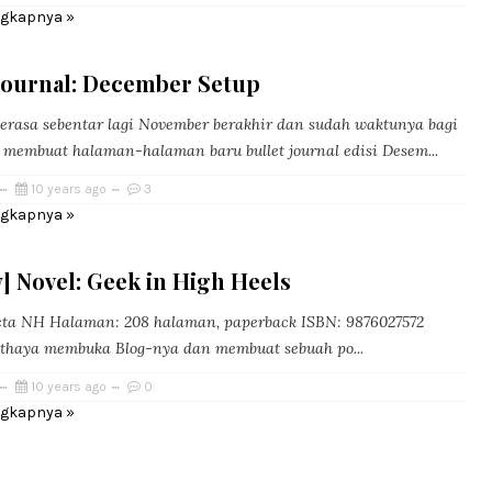
ngkapnya »
 Journal: December Setup
erasa sebentar lagi November berakhir dan sudah waktunya bagi
 membuat halaman-halaman baru bullet journal edisi Desem...
10 years ago
3
ngkapnya »
] Novel: Geek in High Heels
cta NH Halaman: 208 halaman, paperback ISBN: 9876027572
Athaya membuka Blog-nya dan membuat sebuah po...
10 years ago
0
ngkapnya »