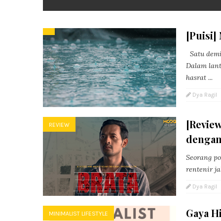
[Puisi]
Satu demi
Dalam lan
hasrat ...
Dya Ragil
[Review
REVIEW
dengan
Seorang po
rentenir j
Dya Ragil
Gaya H
MINIMALIST LIFESTYLE