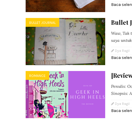
Baca sele
Bullet
BULLET JOURNAL
Waw, Tak t
saya untuk
Dya Ragil
Baca sele
[Review
ROMANCE
Penulis: O
Sinopsis: 
Dya Ragil
Baca sele