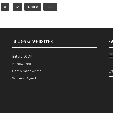
5
...
12
Next »
Last
BLOGS & WEBSITES
G
Elitera LCDP
Nanowrimo
F
Camp Nanowrimo
Writer's Digest