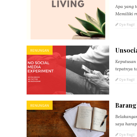
Apa yang t
Memiliki r
Dya Ragil
Unsocia
RENUNGAN
Keputusan 
tepatnya ta
Dya Ragil
Barangk
RENUNGAN
Belakangan
saya harap
Dya Ragil