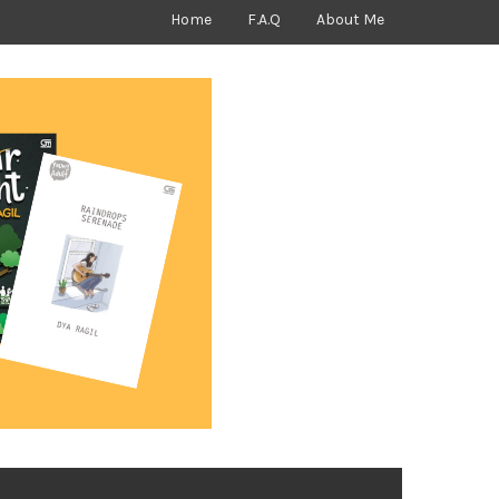
Home
F.A.Q
About Me