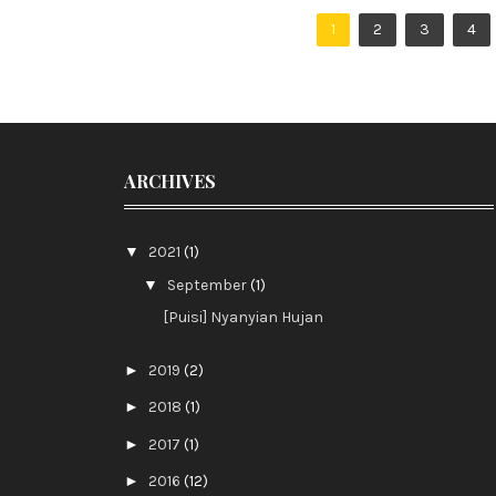
1
2
3
4
ARCHIVES
▼
2021
(1)
▼
September
(1)
[Puisi] Nyanyian Hujan
►
2019
(2)
►
2018
(1)
►
2017
(1)
►
2016
(12)