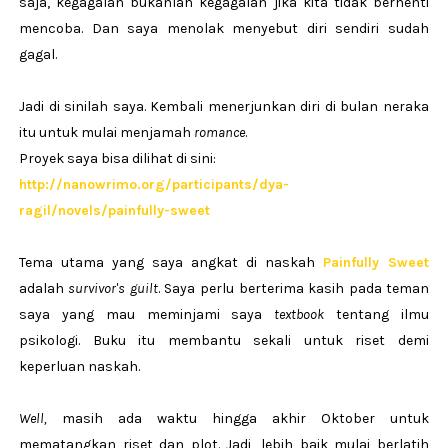
saja, kegagalan bukanlah kegagalan jika kita tidak berhenti
mencoba. Dan saya menolak menyebut diri sendiri sudah
gagal.
Jadi di sinilah saya. Kembali menerjunkan diri di bulan neraka
itu untuk mulai menjamah
romance
.
Proyek saya bisa dilihat di sini:
http://nanowrimo.org/participants/dya-
ragil/novels/painfully-sweet
Tema utama yang saya angkat di naskah
Painfully Sweet
adalah
survivor's guilt
. Saya perlu berterima kasih pada teman
saya yang mau meminjami saya
textbook
tentang ilmu
psikologi. Buku itu membantu sekali untuk riset demi
keperluan naskah.
Well,
masih ada waktu hingga akhir Oktober untuk
mematangkan riset dan plot. Jadi, lebih baik mulai berlatih