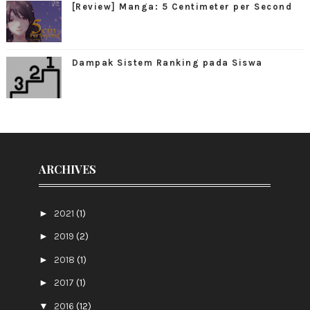
[Review] Manga: 5 Centimeter per Second
Dampak Sistem Ranking pada Siswa
ARCHIVES
►
2021
(1)
►
2019
(2)
►
2018
(1)
►
2017
(1)
▼
2016
(12)