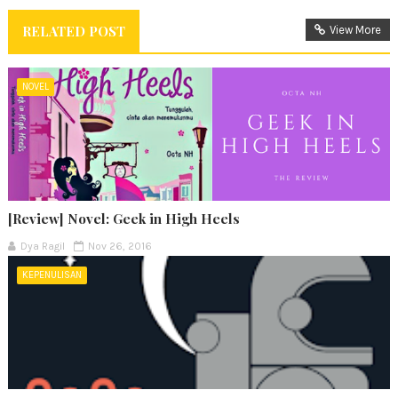
RELATED POST
View More
NOVEL
[Review] Novel: Geek in High Heels
Dya Ragil
Nov 26, 2016
KEPENULISAN