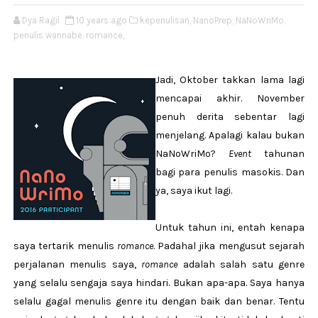
Dya Ragil
10 years ago
kepenulisan,
NanoPrep,
NaNoWriMo,
penulis wannabe,
romance,
Jadi, Oktober takkan lama lagi
mencapai akhir. November
penuh derita sebentar lagi
menjelang. Apalagi kalau bukan
NaNoWriMo?
Event
tahunan
bagi para penulis masokis. Dan
ya, saya ikut lagi.
Untuk tahun ini, entah kenapa
saya tertarik menulis
romance
. Padahal jika mengusut sejarah
perjalanan menulis saya,
romance
adalah salah satu genre
yang selalu sengaja saya hindari. Bukan apa-apa. Saya hanya
selalu gagal menulis genre itu dengan baik dan benar. Tentu