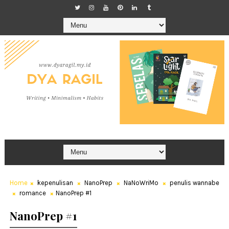
Home
kepenulisan
NanoPrep
NaNoWriMo
penulis wannabe
romance
NanoPrep #1
NanoPrep #1