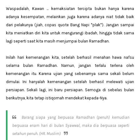
Waspadalah, Kawan ... kemaksiatan tercipta bukan hanya karena
adanya kesempatan, melainkan juga karena adanya niat tidak baik
dari pelakunya (jiah, copas quote Bang Napi *plak*). Jangan sampai
kita meniatkan diri kita untuk mengurangi ibadah, hingga tidak sama
lagi seperti saat kita masih menjumpai bulan Ramadhan.
Inilah hari kemenangan kita, setelah berhasil menahan hawa nafsu
selama bulan Ramadhan. Namun, jangan terlalu terlena oleh
kemenangan itu. Karena ujian yang sebenarnya sama sekali belum
dimulai. Ini hanyalah kemenangan setelah berhasil melewati ujian
persiapan. Sekali lagi, ini baru persiapan. Semoga di sebelas bulan
berikutnya, kita tetap istiqomah mendekat kepada-Nya.
Barang siapa yang berpuasa Ramadhan (penuh) kemudian
berpuasa enam hari di bulan Syawwal, maka dia berpuasa seperti
setahun penuh. (HR. Muslim)