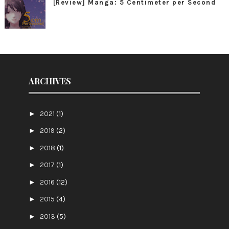
[Review] Manga: 5 Centimeter per Second
ARCHIVES
►
2021
(1)
►
2019
(2)
►
2018
(1)
►
2017
(1)
►
2016
(12)
►
2015
(4)
►
2013
(5)