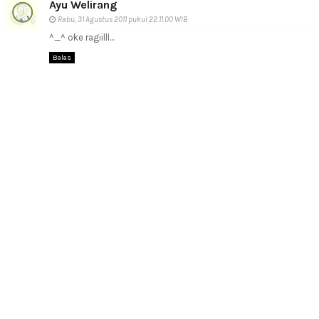
Ayu Welirang
Rabu, 31 Agustus 2011 pukul 22.11.00 WIB
^_^ oke ragiilll...
Balas